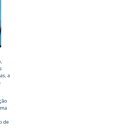
,
s
as, a
a
ção
uma
o de