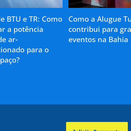
de BTU e TR: Como
Como a Alugue T
ar a potência
contribui para gr
de ar-
eventos na Bahia
cionado para o
spaço?