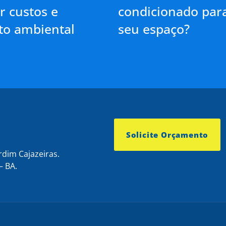
r custos e
condicionado par
to ambiental
seu espaço?
Solicite Orçamento
rdim Cajazeiras.
– BA.