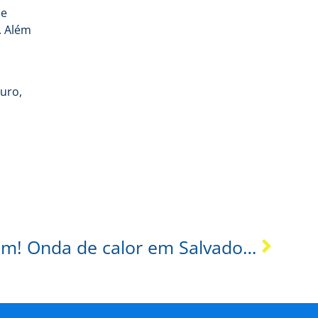
de
. Além
uro,
Um sol para cada um! Onda de calor em Salvador: Como enfrentar as altas temperaturas