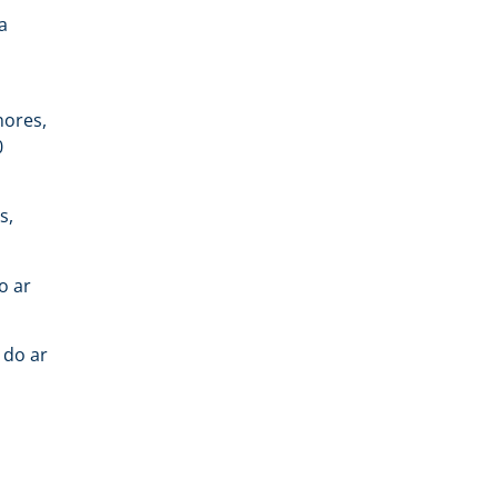
a
m
nores,
0
s,
o ar
 do ar