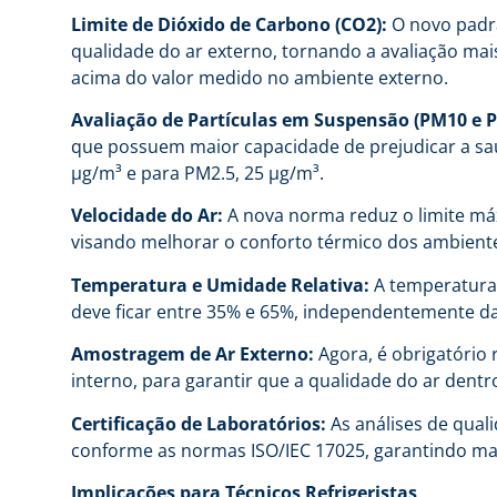
Limite de Dióxido de Carbono (CO2):
O novo padrã
qualidade do ar externo, tornando a avaliação mai
acima do valor medido no ambiente externo.
Avaliação de Partículas em Suspensão (PM10 e P
que possuem maior capacidade de prejudicar a saú
μg/m³ e para PM2.5, 25 μg/m³.
Velocidade do Ar:
A nova norma reduz o limite máx
visando melhorar o conforto térmico dos ambient
Temperatura e Umidade Relativa:
A temperatura 
deve ficar entre 35% e 65%, independentemente da
Amostragem de Ar Externo:
Agora, é obrigatório 
interno, para garantir que a qualidade do ar den
Certificação de Laboratórios:
As análises de quali
conforme as normas ISO/IEC 17025, garantindo mai
Implicações para Técnicos Refrigeristas