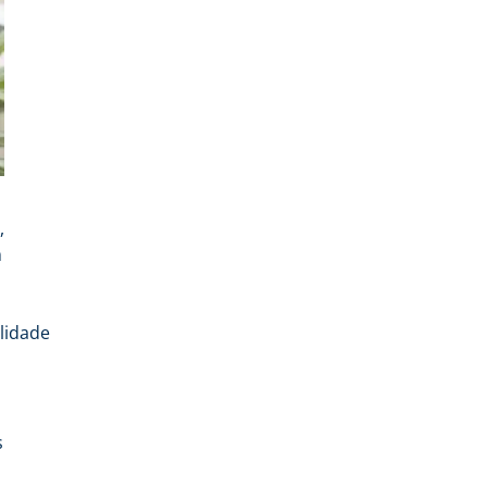
,
m
s
lidade
s