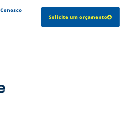
 Conosco
Solicite um orçamento
e