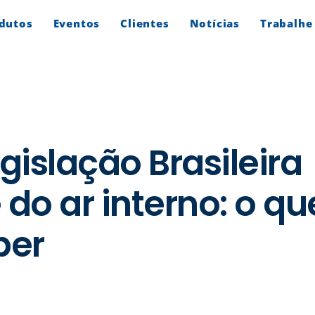
dutos
Eventos
Clientes
Notícias
Trabalhe
islação Brasileira
do ar interno: o qu
ber