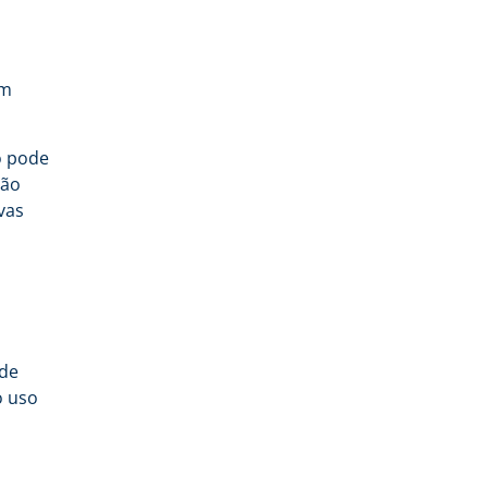
om
o pode
ção
vas
 de
o uso