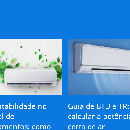
tabilidade no
Guia de BTU e TR
l de
calcular a potênci
amentos: como
certa de ar-