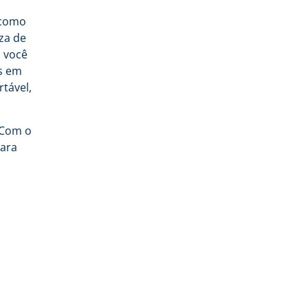
 como
za de
, você
as em
tável,
 Com o
para