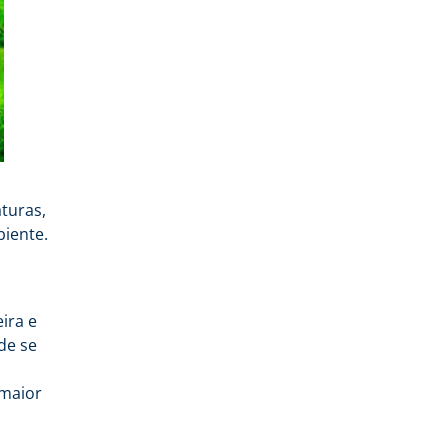
turas,
biente.
ira e
de se
 maior