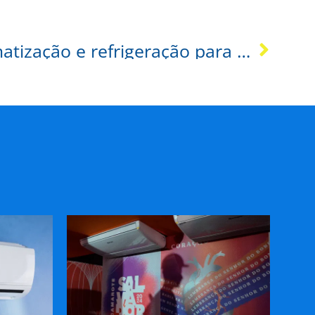
Tendências em climatização e refrigeração para eventos em 2026: Prepare-se para o futuro