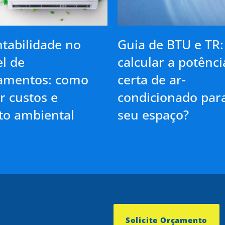
tabilidade no
Guia de BTU e TR
l de
calcular a potênci
amentos: como
certa de ar-
r custos e
condicionado par
to ambiental
seu espaço?
Solicite Orçamento