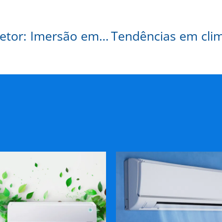
Alugue Tudo na vanguarda do setor: Imersão em tendências na FEBRAVA e Midea Carrier.